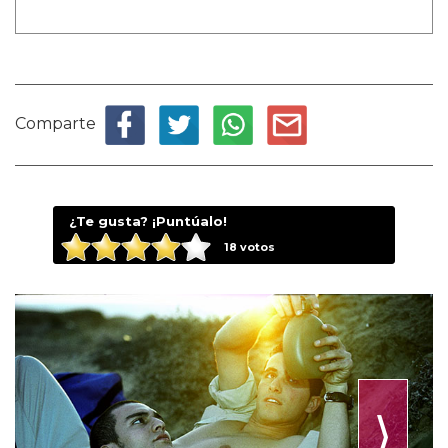
Comparte
¿Te gusta? ¡Puntúalo!
18
votos
⟩