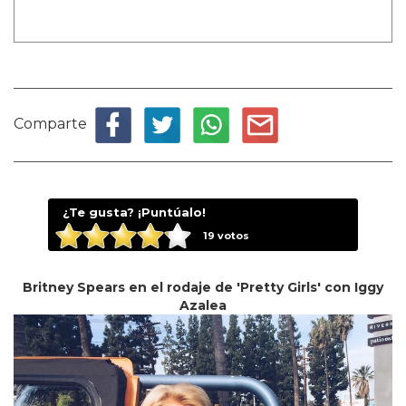
Comparte
¿Te gusta? ¡Puntúalo!
19
votos
Britney Spears en el rodaje de 'Pretty Girls' con Iggy
Azalea