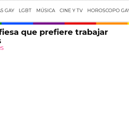
AS GAY
LGBT
MÚSICA
CINE Y TV
HOROSCOPO GA
iesa que prefiere trabajar
s
RS