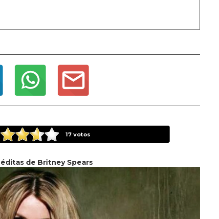
17
votos
néditas de Britney Spears