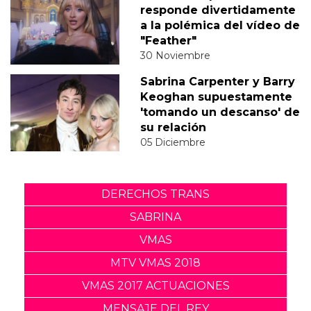
responde divertidamente
a la polémica del vídeo de
"Feather"
30 Noviembre
Sabrina Carpenter y Barry
Keoghan supuestamente
'tomando un descanso' de
su relación
05 Diciembre
DERECHOS TRANS
SABRINA
VMAS
MTV VMAS 2018
VMAS 2017 ACTUACIONES
MENSAJE DEL REY