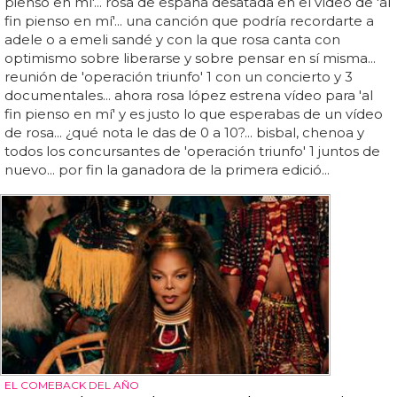
pienso en mí'... rosa de españa desatada en el vídeo de 'al
fin pienso en mí'... una canción que podría recordarte a
adele o a emeli sandé y con la que rosa canta con
optimismo sobre liberarse y sobre pensar en sí misma...
reunión de 'operación triunfo' 1 con un concierto y 3
documentales... ahora rosa lópez estrena vídeo para 'al
fin pienso en mí' y es justo lo que esperabas de un vídeo
de rosa... ¿qué nota le das de 0 a 10?... bisbal, chenoa y
todos los concursantes de 'operación triunfo' 1 juntos de
nuevo... por fin la ganadora de la primera edició...
EL COMEBACK DEL AÑO