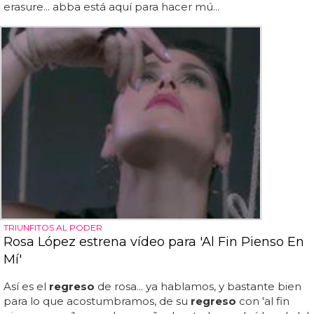
erasure... abba está aquí para hacer mú...
TRIUNFITOS AL PODER
Rosa López estrena vídeo para 'Al Fin Pienso En
Mí'
Así es el
regreso
de rosa... ya hablamos, y bastante bien
para lo que acostumbramos, de su
regreso
con 'al fin