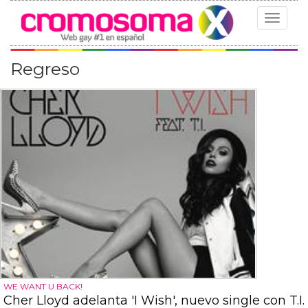
Toggle
navigat
Regreso
WE WANT U BACK!
Cher Lloyd adelanta 'I Wish', nuevo single con T.I.