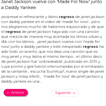
Janet Jackson vuelve con 'Made For Now' junto
a Daddy Yankee
¡sorpresa! el refrescante y latino
regreso
de janet jackson
con daddy yankee en el vídeo de 'made for now'... pero
nos alegramos mucho de habernos equivocado y de que
el
regreso
de janet jackson haya sido con una canción
que mezcla de manera muy acertada los ritmos urban y
r&b con los latinos... janet jackson vuelve con 'made for
now' junto a daddy yankee y este inesperado
regreso
ha
sido todo un acierto, que nos deja una canción que es
muy janet y muy latina al mismo tiempo... el último disco
de janet jackson fue 'unbreakable', publicado en 2015 y
cuya promo y gira fueron interrumpidas por el embarazo
de la cantante... escucha 'burnitup!', nuevo single de janet
jackson y missy elliott... 'made for now' de janet jackson y
daddy yankee es una...
← Anterior
Siguiente →