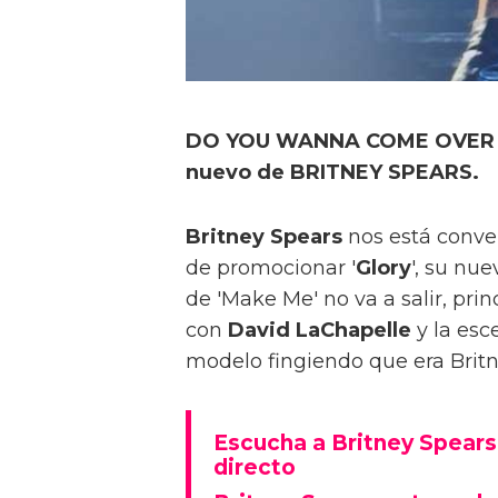
DO YOU WANNA COME OVER + M
nuevo de BRITNEY SPEARS.
Britney Spears
nos está conve
de promocionar '
Glory
', su nu
de 'Make Me' no va a salir, pr
con
David
LaChapelle
y la es
modelo fingiendo que era Britne
Escucha a Britney Spears
directo