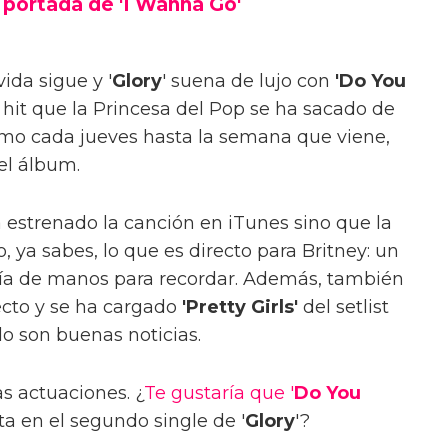
 portada de 'I Wanna Go'
ida sigue y '
Glory
' suena de lujo con
'Do You
o hit que la Princesa del Pop se ha sacado de
mo cada jueves hasta la semana que viene,
el álbum.
a estrenado la canción en iTunes sino que la
, ya sabes, lo que es directo para Britney: un
ía de manos para recordar. Además, también
ecto y se ha cargado
'Pretty Girls'
del setlist
do son buenas noticias.
s actuaciones. ¿
Te gustaría que '
Do You
ta en el segundo single de '
Glory
'?