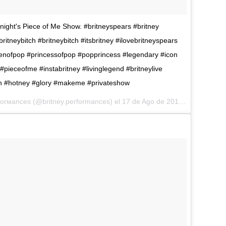
ight's Piece of Me Show. #britneyspears #britney
ritneybitch #britneybitch #itsbritney #ilovebritneyspears
ueenofpop #princessofpop #popprincess #legendary #icon
ieceofme #instabritney #livinglegend #britneylive
on #hotney #glory #makeme #privateshow
rғorмanceѕ (@britney.performances) el
17 de Ago de 2016 a la(s) 11:53 PDT