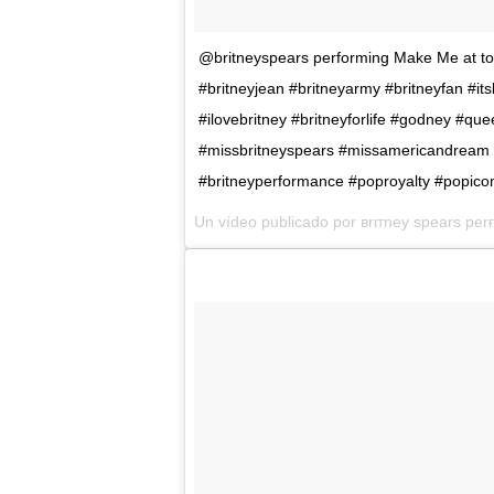
@britneyspears performing Make Me at ton
#britneyjean #britneyarmy #britneyfan #itsb
#ilovebritney #britneyforlife #godney #q
#missbritneyspears #missamericandream #p
#britneyperformance #poproyalty #popic
Un vídeo publicado por вrιтney ѕpearѕ pe