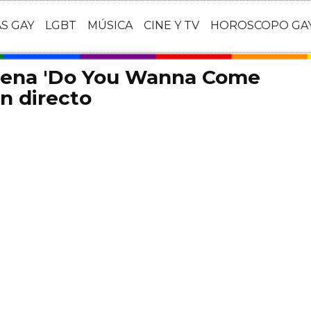
AS GAY
LGBT
MÚSICA
CINE Y TV
HOROSCOPO GA
trena 'Do You Wanna Come
n directo