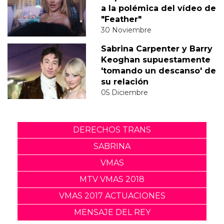
a la polémica del vídeo de
"Feather"
30 Noviembre
Sabrina Carpenter y Barry
Keoghan supuestamente
'tomando un descanso' de
su relación
05 Diciembre
DERECHOS TRANS
SABRINA
VMAS
MTV VMAS 2018
VMAS 2017 ACTUACIONES
MENSAJE DEL REY