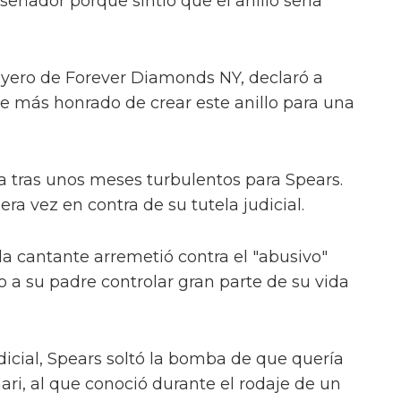
señador porque sintió que el anillo sería
oyero de Forever Diamonds NY, declaró a
se más honrado de crear este anillo para una
ega tras unos meses turbulentos para Spears.
ra vez en contra de su tutela judicial.
la cantante arremetió contra el "abusivo"
o a su padre controlar gran parte de su vida
cial, Spears soltó la bomba de que quería
ri, al que conoció durante el rodaje de un