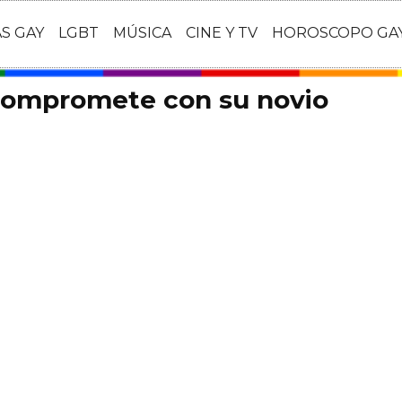
AS GAY
LGBT
MÚSICA
CINE Y TV
HOROSCOPO GA
 compromete con su novio