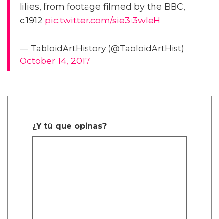
lilies, from footage filmed by the BBC,
c.1912
pic.twitter.com/sie3i3wleH
— TabloidArtHistory (@TabloidArtHist)
October 14, 2017
¿Y tú que opinas?