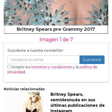
Britney Spears pre Grammy 2017
Imagen 1 de
7
Suscribete a nuestra newsletter:
Suscribete
Acepto los
terminos y condiciones
y la
política de
privacidad
.
Noticias relacionadas
Britney Spears,
semidesnuda en sus
últimas publicaciones de
Instagram