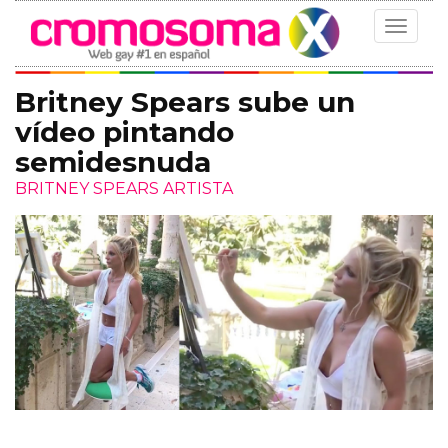
Toggle
navigat
Britney Spears sube un
vídeo pintando
semidesnuda
BRITNEY SPEARS ARTISTA