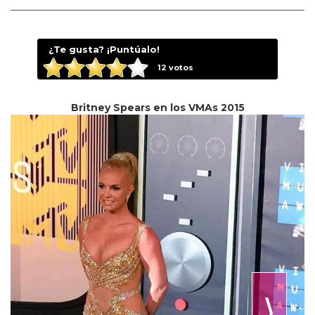
¿Te gusta? ¡Puntúalo!
12
votos
Britney Spears en los VMAs 2015
⟩