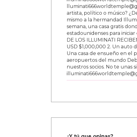
lluminati666worldtemple@gm
artista, político o músico? ¿
mismo a la hermandad Illumi
semana, una casa gratis donde
estadounidenses para inici
DE LOS ILLUMINATI RECIBEN 
USD $1,000,000 2. Un auto d
Una casa de ensueño en el paí
aeropuertos del mundo Debe
nuestros socios. No te unas s
illuminati666worldtemple@
¿Y tú que opinas?