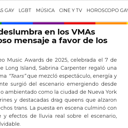
AS GAY
LGBT
MÚSICA
CINE Y TV
HOROSCOPO GA
 deslumbra en los VMAs
so mensaje a favor de los
eo Music Awards de 2025, celebrada el 7 de
e Long Island, Sabrina Carpenter regaló una
ema
“Tears”
que mezcló espectáculo, energía y
tante surgió del escenario emergiendo desde
ario ambientado como la ciudad de Nueva York
rines y destacadas drag queens que alzaron
echos trans. La puesta en escena culminó con
y efectos de lluvia real sobre el escenario,
vidable.