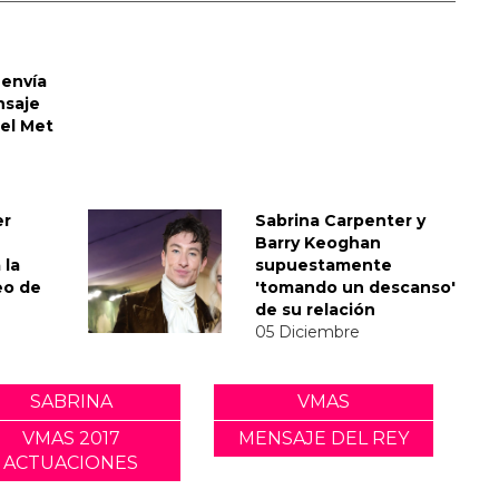
envía
nsaje
del Met
er
Sabrina Carpenter y
Barry Keoghan
 la
supuestamente
eo de
'tomando un descanso'
de su relación
05 Diciembre
SABRINA
VMAS
VMAS 2017
MENSAJE DEL REY
ACTUACIONES