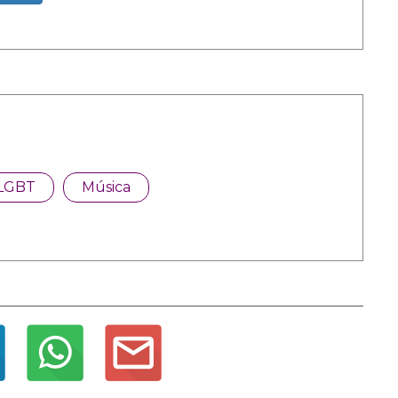
LGBT
Música