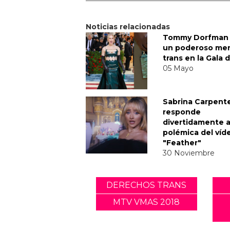
Noticias relacionadas
Tommy Dorfman 
un poderoso me
trans en la Gala 
05 Mayo
Sabrina Carpent
responde
divertidamente a
polémica del víd
"Feather"
30 Noviembre
DERECHOS TRANS
MTV VMAS 2018