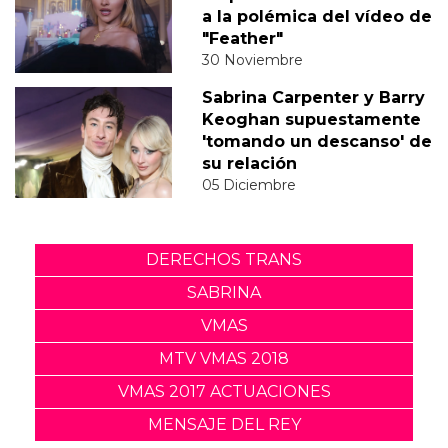
a la polémica del vídeo de
"Feather"
30 Noviembre
Sabrina Carpenter y Barry
Keoghan supuestamente
'tomando un descanso' de
su relación
05 Diciembre
DERECHOS TRANS
SABRINA
VMAS
MTV VMAS 2018
VMAS 2017 ACTUACIONES
MENSAJE DEL REY