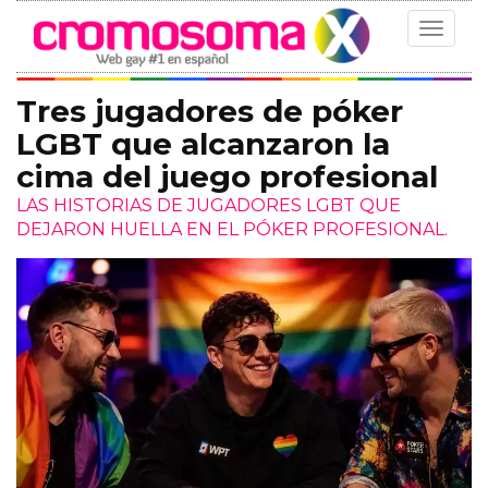
Toggle
navigat
Tres jugadores de póker
LGBT que alcanzaron la
cima del juego profesional
LAS HISTORIAS DE JUGADORES LGBT QUE
DEJARON HUELLA EN EL PÓKER PROFESIONAL.