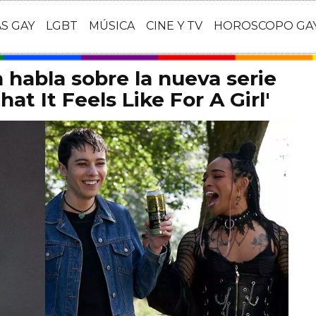
AS GAY
LGBT
MÚSICA
CINE Y TV
HOROSCOPO GA
habla sobre la nueva serie
at It Feels Like For A Girl'