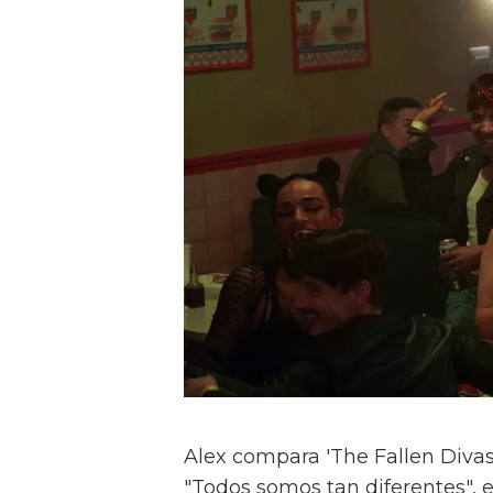
Alex compara 'The Fallen Divas' 
"Todos somos tan diferentes", e