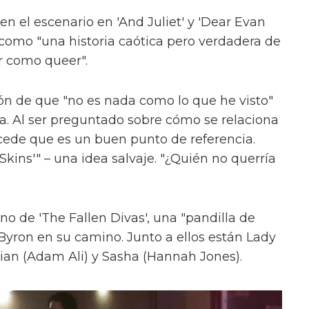
en el escenario en 'And Juliet' y 'Dear Evan
como "una historia caótica pero verdadera de
r como queer".
ón de que "no es nada como lo que he visto"
ica. Al ser preguntado sobre cómo se relaciona
cede que es un buen punto de referencia.
kins'" – una idea salvaje. "¿Quién no querría
uno de 'The Fallen Divas', una "pandilla de
 Byron en su camino. Junto a ellos están Lady
ian (Adam Ali) y Sasha (Hannah Jones).