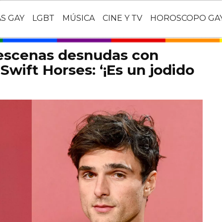
AS GAY
LGBT
MÚSICA
CINE Y TV
HOROSCOPO GA
 escenas desnudas con
Swift Horses: ‘¡Es un jodido