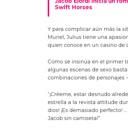
Jacob Elordi inicia un rom
Swift Horses
Y para complicar aún más la sit
Muriel, Julius tiene una apasi
quien conoce en un casino de 
Como se insinúa en el primer trá
algunas escenas de sexo bastan
combinaciones de personajes – 
“¡Créeme, estar desnudo alreded
estrella a la revista attitude d
dios! ¡Es demasiado perfecto! …
Jacob sin camiseta!”