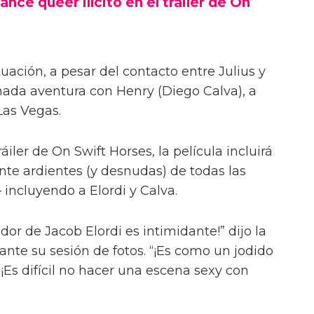
ance queer ilícito en el tráiler de On
uación, a pesar del contacto entre Julius y
onada aventura con Henry (Diego Calva), a
Las Vegas.
iler de On Swift Horses, la película incluirá
te ardientes (y desnudas) de todas las
incluyendo a Elordi y Calva.
or de Jacob Elordi es intimidante!” dijo la
urante su sesión de fotos. “¡Es como un jodido
 ¡Es difícil no hacer una escena sexy con