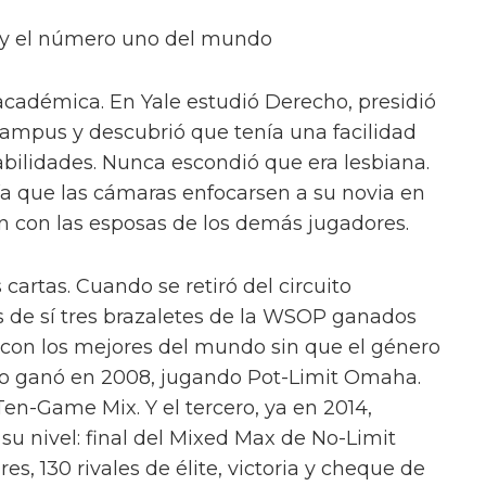
s y el número uno del mundo
a académica. En Yale estudió Derecho, presidió
 campus y descubrió que tenía una facilidad
abilidades. Nunca escondió que era lesbiana.
gía que las cámaras enfocarsen a su novia en
n con las esposas de los demás jugadores.
cartas. Cuando se retiró del circuito
as de sí tres brazaletes de la WSOP ganados
con los mejores del mundo sin que el género
 lo ganó en 2008, jugando Pot-Limit Omaha.
en-Game Mix. Y el tercero, ya en 2014,
u nivel: final del Mixed Max de No-Limit
s, 130 rivales de élite, victoria y cheque de