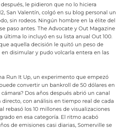
 después, le pidieron que no lo hiciera
12, San Valentín, colgó en su blog personal un
do, sin rodeos. Ningún hombre en la élite del
ese paso antes. The Advocate y Out Magazine
a última lo incluyó en su lista anual Out 100.
ue aquella decisión le quitó un peso de
 en disimular y pudo volcarla entera en las
cha Run It Up, un experimento que empezó
 puede convertir un bankroll de 50 dólares en
e cámara? Dos años después abrió un canal
 directo, con análisis en tiempo real de cada
l rebasó los 10 millones de visualizaciones
grado en esa categoría. El ritmo acabó
años de emisiones casi diarias, Somerville se