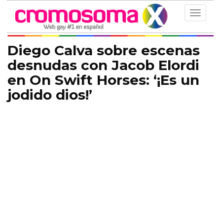
Toggle
navigat
Diego Calva sobre escenas
desnudas con Jacob Elordi
en On Swift Horses: ‘¡Es un
jodido dios!’