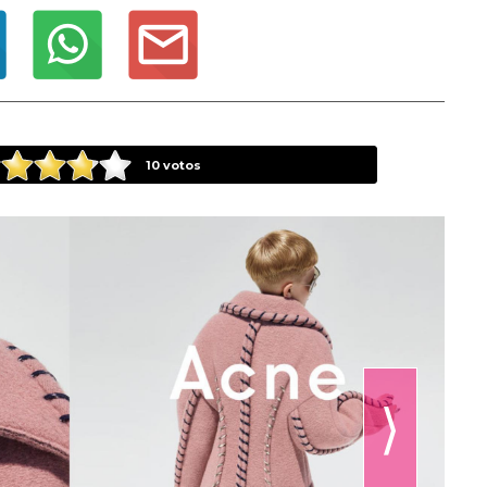
10
votos
⟩