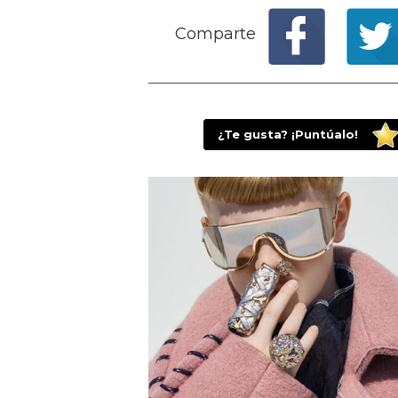
Comparte
¿Te gusta? ¡Puntúalo!