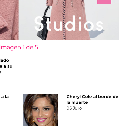
Imagen 1 de
5
ldado
a a su
e
 a la
Cheryl Cole al borde de
la muerte
06 Julio