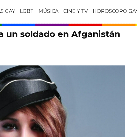
AS GAY
LGBT
MÚSICA
CINE Y TV
HOROSCOPO GA
 a un soldado en Afganistán