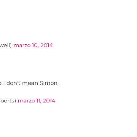
well)
marzo 10, 2014
 And I don't mean Simon...
oberts)
marzo 11, 2014