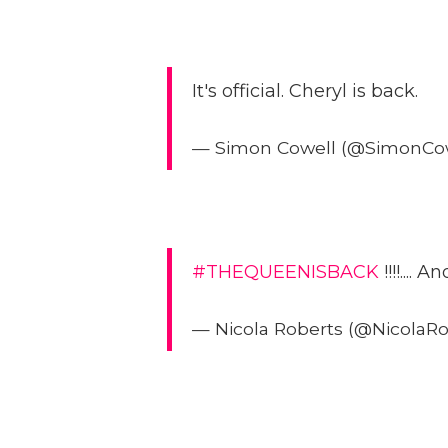
It's official. Cheryl is back.
— Simon Cowell (@SimonCo
#THEQUEENISBACK
!!!!....
— Nicola Roberts (@NicolaR