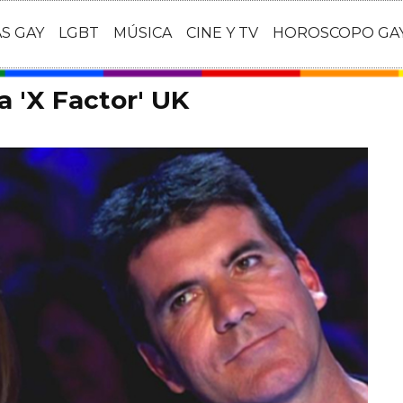
AS GAY
LGBT
MÚSICA
CINE Y TV
HOROSCOPO GA
a 'X Factor' UK