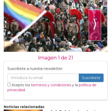
⟩
Imagen 1 de
21
Suscribete a nuestra newsletter:
Suscribete
Acepto los
terminos y condiciones
y la
política de
privacidad
.
Noticias relacionadas