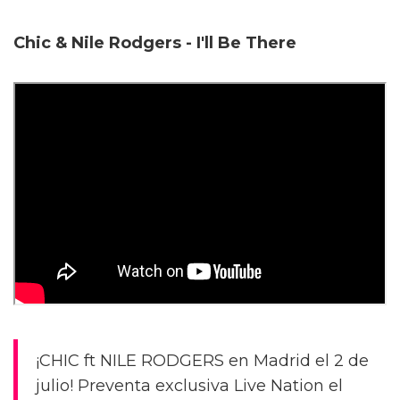
Chic & Nile Rodgers - I'll Be There
¡CHIC ft NILE RODGERS en Madrid el 2 de
julio! Preventa exclusiva Live Nation el