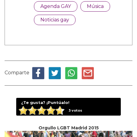
Agenda GAY
Música
Noticias gay
Comparte
¿Te gusta? ¡Puntúalo!
3
votos
Orgullo LGBT Madrid 2015