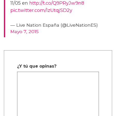
11/05 en
http://t.co/Q9PRyJw9n8
pic.twitter.com/lzUtqjSD2y
— Live Nation España (@LiveNationES)
Mayo 7, 2015
¿Y tú que opinas?