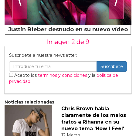
Justin Bieber desnudo en su nuevo vídeo
Imagen 2 de
9
Suscribete a nuestra newsletter:
Suscribete
Acepto los
terminos y condiciones
y la
política de
privacidad
.
Noticias relacionadas
Chris Brown habla
claramente de los malos
tratos a Rihanna en su
nuevo tema 'How I Feel'
12 Marzo