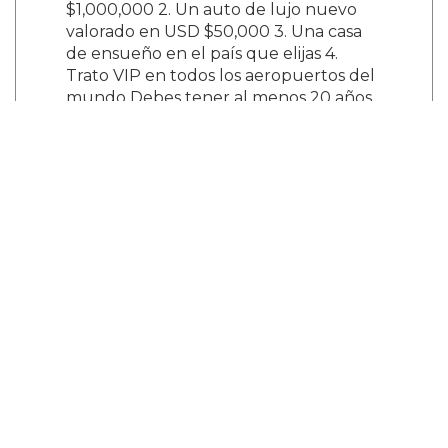
$1,000,000 2. Un auto de lujo nuevo
valorado en USD $50,000 3. Una casa
de ensueño en el país que elijas 4.
Trato VIP en todos los aeropuertos del
mundo Debes tener al menos 20 años
para contactar a nuestros socios. No te
unas si eres estudiante.
illuminati666worldtemple@gmail.com
¿Y tú que opinas?