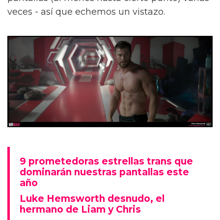
veces - así que echemos un vistazo.
9 prometedoras estrellas trans que
dominarán nuestras pantallas este
año
Luke Hemsworth desnudo, el
hermano de Liam y Chris