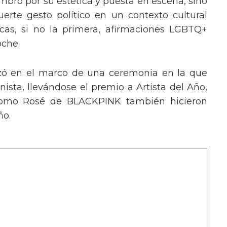
mbró por su estética y puesta en escena, sino
erte gesto político en un contexto cultural
ocas, si no la primera, afirmaciones LGBTQ+
oche.
izó en el marco de una ceremonia en la que
ista, llevándose el premio a Artista del Año,
 como Rosé de BLACKPINK también hicieron
ño.