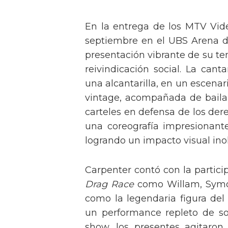
En la entrega de los MTV Vid
septiembre en el UBS Arena d
presentación vibrante de su t
reivindicación social. La can
una alcantarilla, en un escen
vintage, acompañada de baila
carteles en defensa de los der
una coreografía impresionante 
logrando un impacto visual inol
Carpenter contó con la partici
Drag Race
como Willam, Symone
como la legendaria figura del
un performance repleto de so
show, los presentes agitaro