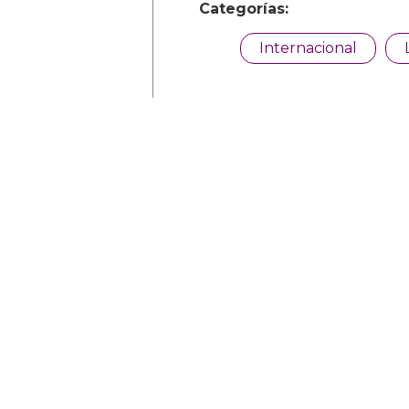
Categorías:
Internacional
Comparte
Noticias relacionadas
Tommy Dorfman 
un poderoso me
trans en la Gala 
05 Mayo