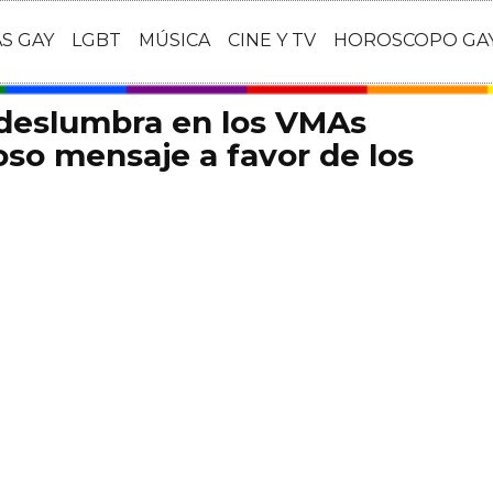
AS GAY
LGBT
MÚSICA
CINE Y TV
HOROSCOPO GA
 deslumbra en los VMAs
so mensaje a favor de los