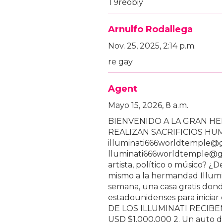
T9reobiy
Arnulfo Rodallega
Nov. 25, 2025, 2:14 p.m.
re gay
Agent
Mayo 15, 2026, 8 a.m.
BIENVENIDO A LA GRAN HE
REALIZAN SACRIFICIOS H
illuminati666worldtemple@
lluminati666worldtemple@gm
artista, político o músico? ¿
mismo a la hermandad Illumi
semana, una casa gratis donde
estadounidenses para inici
DE LOS ILLUMINATI RECIBEN 
USD $1,000,000 2. Un auto d