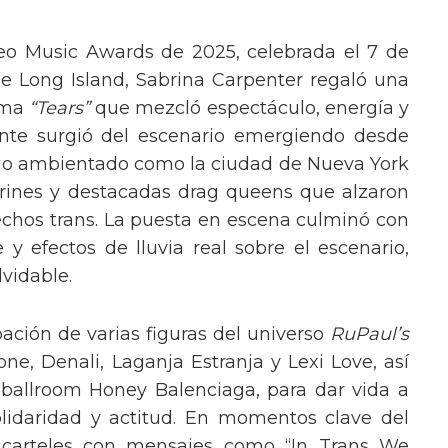
eo Music Awards de 2025, celebrada el 7 de
e Long Island, Sabrina Carpenter regaló una
ema
“Tears”
que mezcló espectáculo, energía y
tante surgió del escenario emergiendo desde
ario ambientado como la ciudad de Nueva York
rines y destacadas drag queens que alzaron
echos trans. La puesta en escena culminó con
y efectos de lluvia real sobre el escenario,
vidable.
pación de varias figuras del universo
RuPaul’s
, Denali, Laganja Estranja y Lexi Love, así
 ballroom Honey Balenciaga, para dar vida a
lidaridad y actitud. En momentos clave del
n carteles con mensajes como “In Trans We