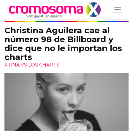
Toggle
navigat
Christina Aguilera cae al
número 98 de Billboard y
dice que no le importan los
charts
XTINA VS LOS CHARTS