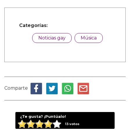
Categorías:
Noticias gay
Música
Comparte
¿Te gusta? ¡Puntúalo!
13
votos