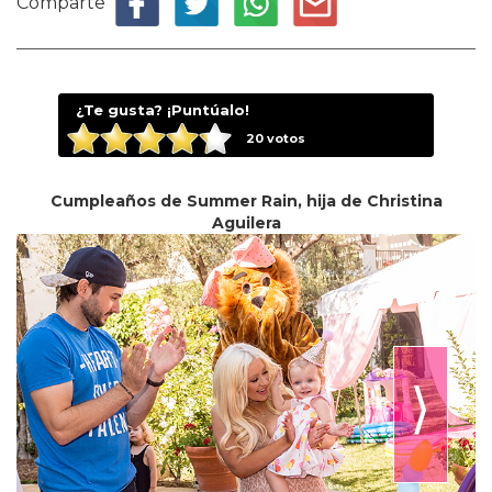
Comparte
¿Te gusta? ¡Puntúalo!
20
votos
Cumpleaños de Summer Rain, hija de Christina
Aguilera
⟩