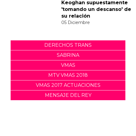
a la polémica del vídeo de
"Feather"
30 Noviembre
Sabrina Carpenter y Barry
Keoghan supuestamente
'tomando un descanso' de
su relación
05 Diciembre
DERECHOS TRANS
SABRINA
VMAS
MTV VMAS 2018
VMAS 2017 ACTUACIONES
MENSAJE DEL REY