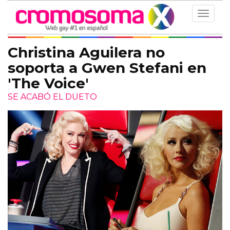
Toggle
navigat
Christina Aguilera no
soporta a Gwen Stefani en
'The Voice'
SE ACABÓ EL DUETO