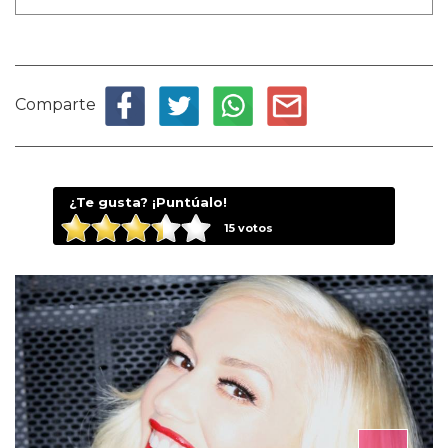
Comparte
¿Te gusta? ¡Puntúalo!
15
votos