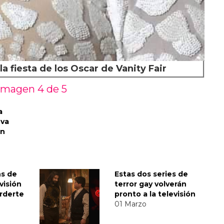
la fiesta de los Oscar de Vanity Fair
Imagen 4 de
5
a
eva
ón
ns de
Estas dos series de
visión
terror gay volverán
rderte
pronto a la televisión
01 Marzo