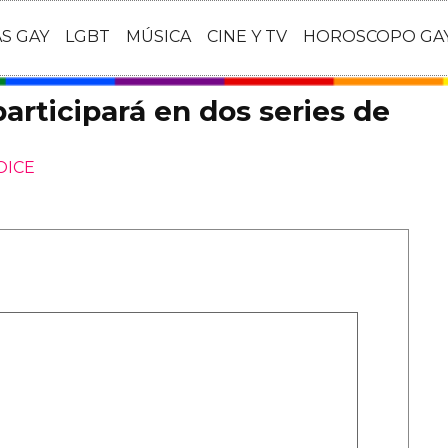
AS GAY
LGBT
MÚSICA
CINE Y TV
HOROSCOPO GA
participará en dos series de
OICE