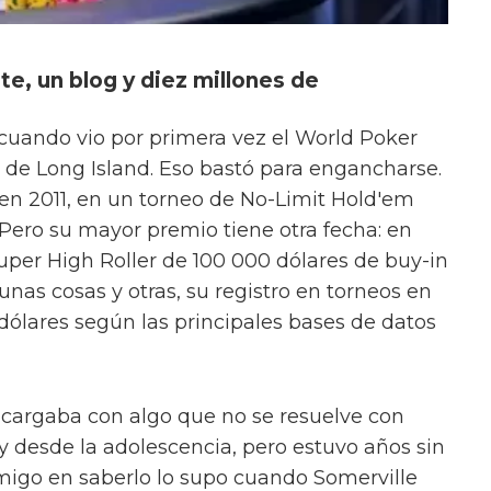
te, un blog y diez millones de
 cuando vio por primera vez el World Poker
a de Long Island. Eso bastó para engancharse.
en 2011, en un torneo de No-Limit Hold'em
 Pero su mayor premio tiene otra fecha: en
uper High Roller de 100 000 dólares de buy-in
 unas cosas y otras, su registro en torneos en
 dólares según las principales bases de datos
 cargaba con algo que no se resuelve con
 desde la adolescencia, pero estuvo años sin
amigo en saberlo lo supo cuando Somerville