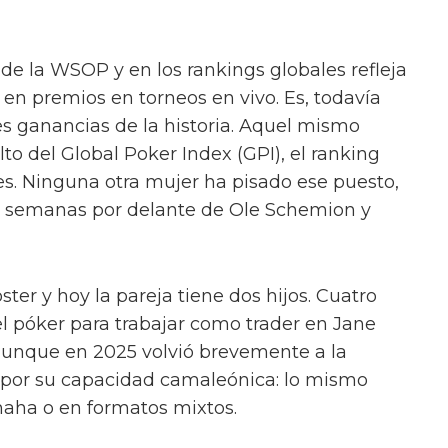
 de la WSOP y en los rankings globales refleja
 en premios en torneos en vivo. Es, todavía
es ganancias de la historia. Aquel mismo
lto del Global Poker Index (GPI), el ranking
s. Ninguna otra mujer ha pisado ese puesto,
os semanas por delante de Ole Schemion y
ter y hoy la pareja tiene dos hijos. Cuatro
l póker para trabajar como trader en Jane
 aunque en 2025 volvió brevemente a la
por su capacidad camaleónica: lo mismo
ha o en formatos mixtos.