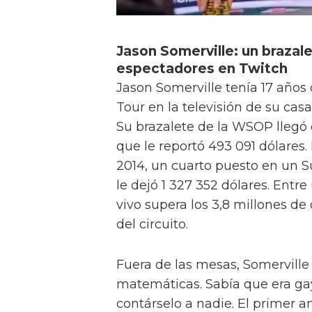
Jason Somerville: un brazale
espectadores en Twitch
Jason Somerville tenía 17 años
Tour en la televisión de su cas
Su brazalete de la WSOP llegó 
que le reportó 493 091 dólares.
2014, un cuarto puesto en un S
le dejó 1 327 352 dólares. Entre
vivo supera los 3,8 millones de
del circuito.
Fuera de las mesas, Somerville
matemáticas. Sabía que era gay
contárselo a nadie. El primer 