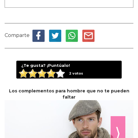
Comparte
¿Te gusta? ¡Puntúalo!
2
votos
Los complementos para hombre que no te pueden
faltar
⟩