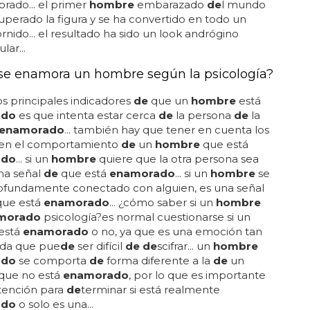
ado
de
l mundo que consigue parecer un marine
ibrado... el primer
hombre
embarazado
de
l mundo
uperado la figura y se ha convertido en todo un
ornido... el resultado ha sido un look andrógino
lar...
e enamora un hombre según la psicología?
os principales indicadores
de
que un
hombre
está
ado
es que intenta estar cerca
de
la persona
de
la
enamorado
... también hay que tener en cuenta los
en el comportamiento
de
un
hombre
que está
ado
... si un
hombre
quiere que la otra persona sea
una señal
de
que está
enamorado
... si un
hombre
se
rofundamente conectado con alguien, es una señal
ue está
enamorado
... ¿cómo saber si un
hombre
morado
psicología?es normal cuestionarse si un
está
enamorado
o no, ya que es una emoción tan
da que pue
de
ser difícil
de de
scifrar... un
hombre
ado
se comporta
de
forma diferente a la
de
un
que no está
enamorado
, por lo que es importante
tención para
de
terminar si está realmente