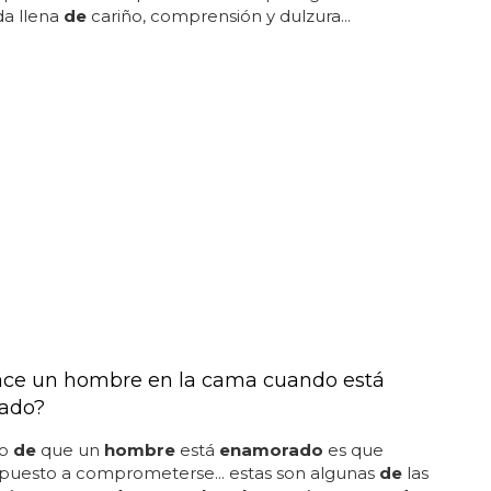
que disimula es que se esfuerza por agradarte... es
da llena
de
cariño, comprensión y dulzura...
ce un hombre en la cama cuando está
ado?
no
de
que un
hombre
está
enamorado
es que