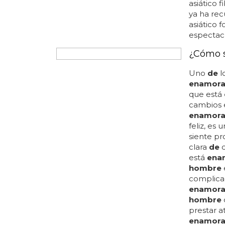
embaraz
asiático f
ya ha rec
asiático f
espectacu
¿Cómo s
Uno
de
l
enamor
que está
cambios 
enamor
feliz, es 
siente p
clara
de
q
está
ena
hombre
complica
enamor
hombre
prestar a