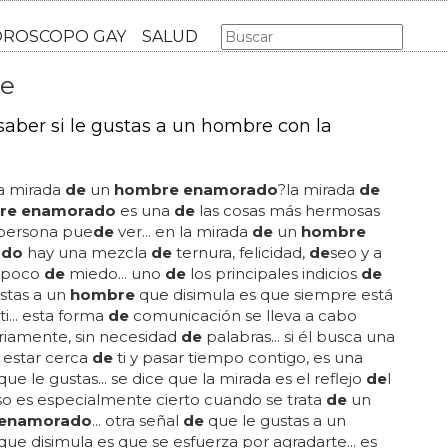
AS GAY
LGBT
MÚSICA
CINE Y TV
HOROSCOPO GA
re
aber si le gustas a un hombre con la
?
la mirada
de
un
hombre enamorado
?la mirada
de
re enamorado
es una
de
las cosas más hermosas
persona pue
de
ver... en la mirada
de
un
hombre
ado
hay una mezcla
de
ternura, felicidad,
de
seo y a
 poco
de
miedo... uno
de
los principales indicios
de
stas a un
hombre
que disimula es que siempre está
ti... esta forma
de
comunicación se lleva a cabo
riamente, sin necesidad
de
palabras... si él busca una
estar cerca
de
ti y pasar tiempo contigo, es una
que le gustas... se dice que la mirada es el reflejo
de
l
so es especialmente cierto cuando se trata
de
un
enamorado
... otra señal
de
que le gustas a un