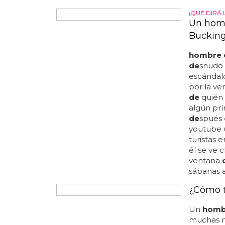
enamor
¡QUÉ DIRÁ 
Un homb
Buckin
hombre 
de
snudo 
escándalo
por la ve
de
quién 
algún prí
de
spués
youtube 
turistas 
él se ve 
ventana
sábanas a
¿Cómo 
Un
homb