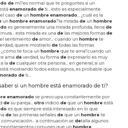
aneras... ¿cómo puedo saber si un
hombre
está
do de
mí?es normal que te preguntes si un
está
enamorado de
ti... esto es especialmente
 el caso
de
un
hombre enamorado
... ¿cuál es la
e
un
hombre enamorado
?la mirada
de
un
hombre
ado
es generalmente una mirada profunda, llena
de
rnura... esta mirada es una
de
las mejores formas
de
el sentimiento
de
amor... cuando un
hombre
te
erdad, quiere mostrarlo
de
todas las formas
.. ¿cómo te toca un
hombre
que te ama?cuando un
te ama
de
verdad, su forma
de
expresarlo es muy
 a la
de
cualquier otra persona... en general, si un
está mostrando todos estos signos, es probable que
morado de
ti...
aber si un hombre está enamorado de ti?
re enamorado
se preocupa constantemente por
ad
de
su pareja...
otro
indicio
de
que un
hombre
está
ado
es que siempre está interesado en lo que
una
de
las primeras señales
de
que un
hombre
te
 comunicación... a continuación se
de
talla algunos