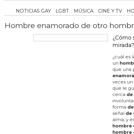
NOTICI
Hombre enamorado de otro homb
¿Cómo s
mirada
¿cuál es 
un
homb
que una 
enamor
veces un
que le gu
cerca
de
involunta
forma
de
señal
de
alma, y e
hombre 