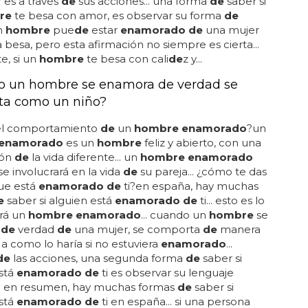
do de
ti... otra forma
de
saber si un
hombre
te besa
 es a través
de
sus acciones... una forma
de
saber si
re
te besa con amor, es observar su forma
de
un
hombre
pue
de
estar
enamorado de
una mujer
 besa, pero esta afirmación no siempre es cierta...
e, si un
hombre
te besa con cali
de
z y...
 un hombre se enamora de verdad se
ta como un niño?
 el comportamiento
de
un
hombre enamorado
?un
enamorado
es un
hombre
feliz y abierto, con una
ión
de
la vida diferente... un
hombre enamorado
e involucrará en la vida
de
su pareja... ¿cómo te das
ue está
enamorado de
ti?en españa, hay muchas
e
saber si alguien está
enamorado de
ti... esto es lo
ará un
hombre enamorado
... cuando un
hombre
se
a
de
verdad
de
una mujer, se comporta
de
manera
 a como lo haría si no estuviera
enamorado
...
de
las acciones, una segunda forma
de
saber si
stá
enamorado de
ti es observar su lenguaje
... en resumen, hay muchas formas
de
saber si