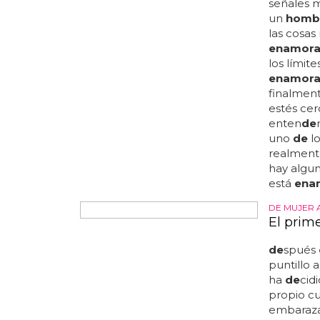
estará di
señales
un
homb
las cosas 
enamor
los límite
enamor
finalmen
estés cer
enten
de
uno
de
lo
realmente
hay algu
está
ena
DE MUJER 
El prim
de
spués
puntillo a
ha
de
cid
propio cu