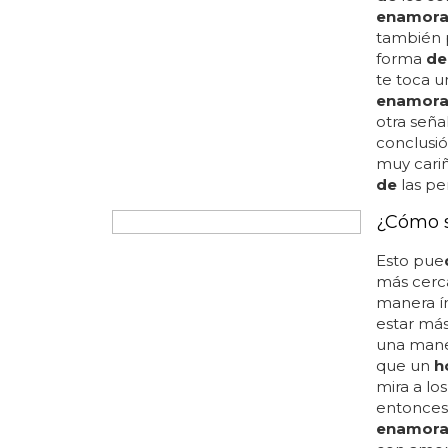
de
los c
enamor
también
forma
de
te toca 
enamor
otra seña
conclusi
muy cariñ
de
las pe
¿Cómo s
Esto pue
más cer
manera ín
estar má
una maner
que un
h
mira a los 
entonces 