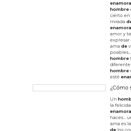
muchas m
enamora
hombre
cierto en
mirada
d
enamor
amor y te
expresar 
ama
de
v
posibles.
hombre
diferente
hombre
esté
ena
¿Cómo s
Un
homb
la felicid
enamor
haces... 
ama es la