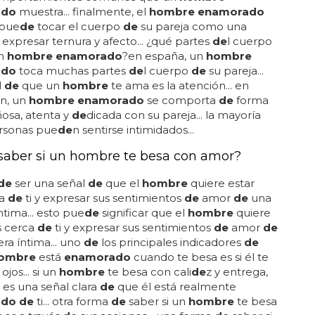
omportamientos comunes que un
hombre
ado
muestra... finalmente, el
hombre enamorado
 pue
de
tocar el cuerpo
de
su pareja como una
expresar ternura y afecto... ¿qué partes
de
l cuerpo
un
hombre enamorado
?en españa, un
hombre
ado
toca muchas partes
de
l cuerpo
de
su pareja...
l
de
que un
hombre
te ama es la atención... en
ón, un
hombre enamorado
se comporta
de
forma
osa, atenta y
de
dicada con su pareja... la mayoría
rsonas pue
de
n sentirse intimidados...
aber si un hombre te besa con amor?
de
ser una señal
de
que el
hombre
quiere estar
ca
de
ti y expresar sus sentimientos
de
amor
de
una
tima... esto pue
de
significar que el
hombre
quiere
s cerca
de
ti y expresar sus sentimientos
de
amor
de
a íntima... uno
de
los principales indicadores
de
ombre
está
enamorado
cuando te besa es si él te
ojos... si un
hombre
te besa con cali
de
z y entrega,
es una señal clara
de
que él está realmente