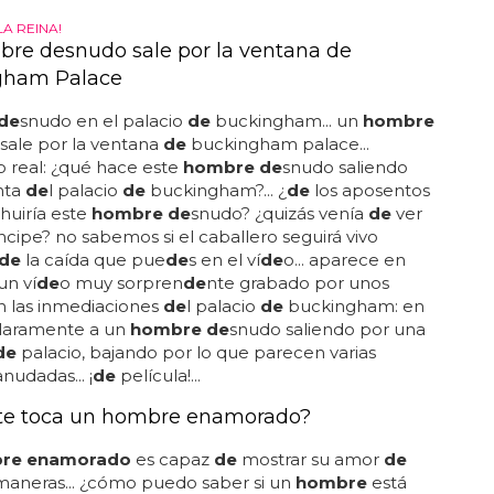
ado
o solo es una...
LA REINA!
re desnudo sale por la ventana de
gham Palace
de
snudo en el palacio
de
buckingham... un
hombre
sale por la ventana
de
buckingham palace...
 real: ¿qué hace este
hombre de
snudo saliendo
nta
de
l palacio
de
buckingham?... ¿
de
los aposentos
huiría este
hombre de
snudo? ¿quizás venía
de
ver
ncipe? no sabemos si el caballero seguirá vivo
de
la caída que pue
de
s en el ví
de
o... aparece en
un ví
de
o muy sorpren
de
nte grabado por unos
en las inmediaciones
de
l palacio
de
buckingham: en
claramente a un
hombre de
snudo saliendo por una
de
palacio, bajando por lo que parecen varias
nudadas... ¡
de
película!...
te toca un hombre enamorado?
re enamorado
es capaz
de
mostrar su amor
de