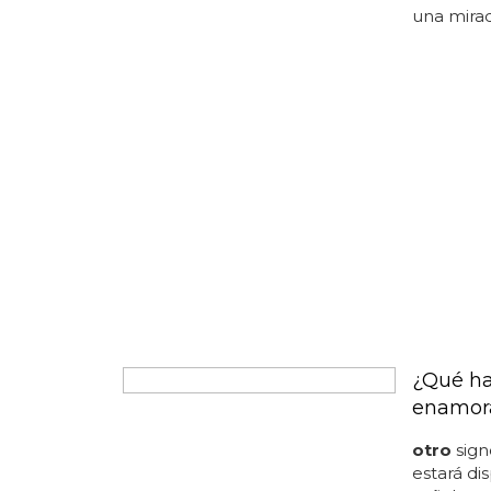
hombre
una mira
¿Qué ha
enamor
otro
sig