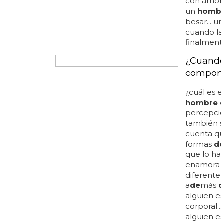
enamora
con amor
un
homb
besar... 
cuando la
finalment
¿Cuando
compor
¿cuál es
hombre 
percepc
también s
cuenta q
formas
d
que lo h
enamor
diferente
a
de
más
alguien e
corporal