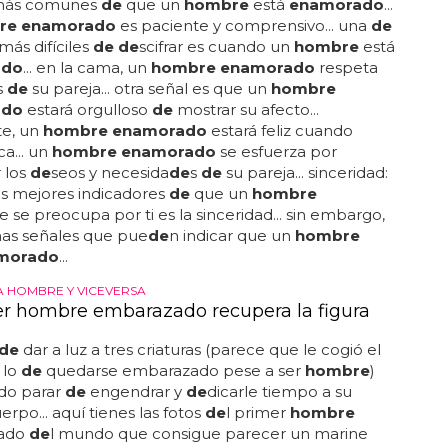
spuesto a comprometerse... estas son algunas
de
las
 más comunes
de
que un
hombre
está
enamorado
...
re enamorado
es paciente y comprensivo... una
de
más difíciles
de de
scifrar es cuando un
hombre
está
ado
... en la cama, un
hombre enamorado
respeta
s
de
su pareja... otra señal es que un
hombre
ado
estará orgulloso
de
mostrar su afecto...
te, un
hombre enamorado
estará feliz cuando
ca... un
hombre enamorado
se esfuerza por
r los
de
seos y necesida
de
s
de
su pareja... sinceridad:
s mejores indicadores
de
que un
hombre
 se preocupa por ti es la sinceridad... sin embargo,
nas señales que pue
de
n indicar que un
hombre
morado
...
A HOMBRE Y VICEVERSA
er hombre embarazado recupera la figura
de
dar a luz a tres criaturas (parece que le cogió el
 lo
de
quedarse embarazado pese a ser
hombre
)
ido parar
de
engendrar y
de
dicarle tiempo a su
erpo... aquí tienes las fotos
de
l primer
hombre