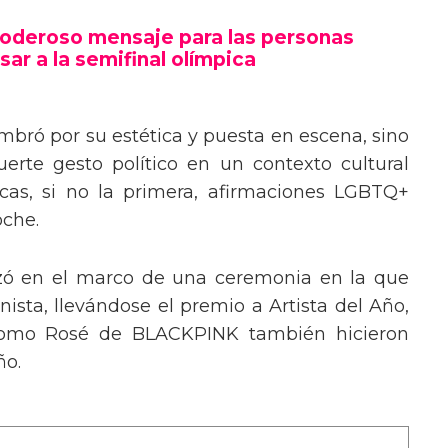
poderoso mensaje trans en la Gala del
poderoso mensaje para las personas
sar a la semifinal olímpica
mbró por su estética y puesta en escena, sino
erte gesto político en un contexto cultural
ocas, si no la primera, afirmaciones LGBTQ+
oche.
izó en el marco de una ceremonia en la que
ista, llevándose el premio a Artista del Año,
 como Rosé de BLACKPINK también hicieron
ño.