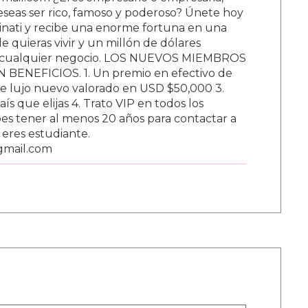
ail.com ¿Eres empresario o empresaria,
Deseas ser rico, famoso y poderoso? Únete hoy
nati y recibe una enorme fortuna en una
 quieras vivir y un millón de dólares
ar cualquier negocio. LOS NUEVOS MIEMBROS
BENEFICIOS. 1. Un premio en efectivo de
e lujo nuevo valorado en USD $50,000 3.
s que elijas 4. Trato VIP en todos los
s tener al menos 20 años para contactar a
i eres estudiante.
gmail.com