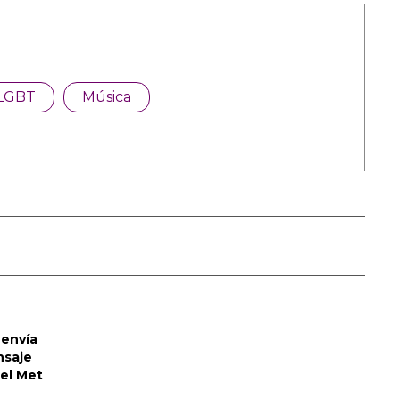
LGBT
Música