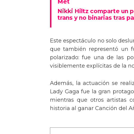
Tommy Dorfman envía un 
Met
Nikki Hiltz comparte un 
trans y no binarias tras pa
Este espectáculo no solo deslu
que también representó un fu
polarizado: fue una de las p
visiblemente explícitas de la n
Además, la actuación se real
Lady Gaga fue la gran protagon
mientras que otros artistas
historia al ganar Canción del A