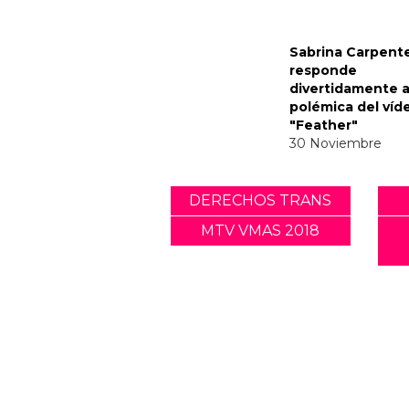
Noticias relacionadas
Tommy Dorfman 
un poderoso me
trans en la Gala 
05 Mayo
Sabrina Carpent
responde
divertidamente a
polémica del víd
"Feather"
30 Noviembre
DERECHOS TRANS
MTV VMAS 2018