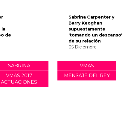
envía
nsaje
del Met
er
Sabrina Carpenter y
Barry Keoghan
 la
supuestamente
eo de
'tomando un descanso'
de su relación
05 Diciembre
SABRINA
VMAS
VMAS 2017
MENSAJE DEL REY
ACTUACIONES