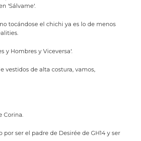
en 'Sálvame'.
rno tocándose el chichi ya es lo de menos
lities.
es y Hombres y Viceversa'.
de vestidos de alta costura, vamos,
e Corina.
o por ser el padre de Desirée de GH14 y ser