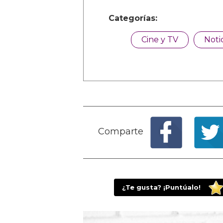
Categorías:
Cine y TV
Noti
Comparte
¿Te gusta? ¡Puntúalo!