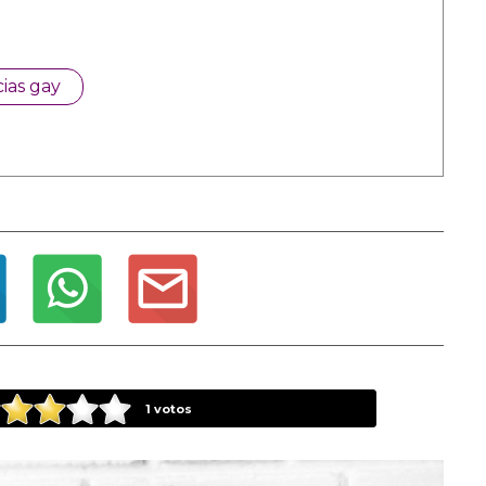
cias gay
1
votos