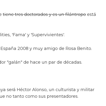
ue
tiene tres doctorados y es un filántropo
está
ities, 'Fama' y 'Supervivientes'.
 España 2008 y muy amigo de Rosa Benito.
ador "galán" de hace un par de décadas.
aya será Héctor Alonso, un culturista y militar
ue no tanto como sus presentadores.