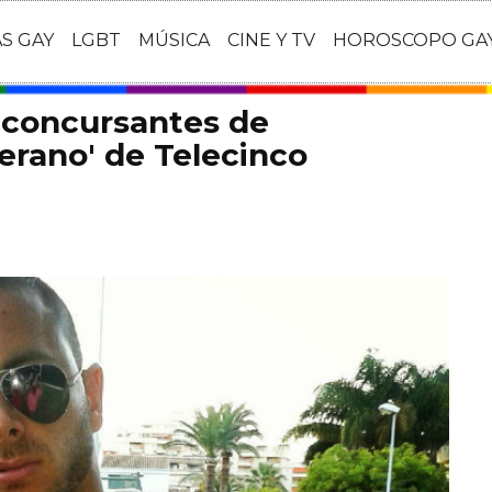
AS GAY
LGBT
MÚSICA
CINE Y TV
HOROSCOPO GA
 concursantes de
rano' de Telecinco