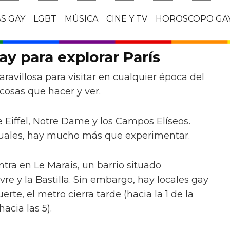
AS GAY
LGBT
MÚSICA
CINE Y TV
HOROSCOPO GA
ay para explorar París
avillosa para visitar en cualquier época del
cosas que hacer y ver.
re Eiffel, Notre Dame y los Campos Elíseos
.
xuales, hay mucho más que experimentar.
tra en Le Marais, un barrio situado
e y la Bastilla. Sin embargo, hay locales gay
erte, el metro cierra tarde (hacia la 1 de la
cia las 5).