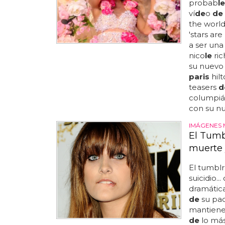
probab
le
ví
de
o
de
the world
'stars ar
a ser una
nico
le
rich
su nuevo 
paris
hilt
teasers
d
columpián
con su nu
IMÁGENES 
El Tumb
muerte 
El tumbl
suicidio.
dramátic
de
su pad
mantien
de
lo má