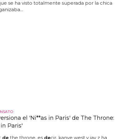
 que se ha visto totalmente superada por la chica
anizaba...
ENSATO
versiona el 'Ni**as in Paris' de The Throne:
 in Paris'
t
de
the throne, es
de
cir, kanye west y jay z ha