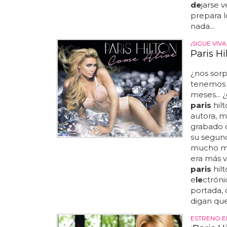
de
jarse 
prepara l
nada...
¡SIGUE VIVA
Paris Hi
¿nos sor
tenemo
meses... 
paris
hilt
autora, 
grabado 
su segund
mucho m
era más v
paris
hil
e
le
ctróni
portada, 
digan que
ESTRENO E