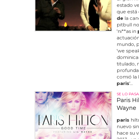
estado ve
que está 
de
la can
pitbull n
'ni**as in
actuación
mundo, 
'we speak
dominican
titulado,
profunda
comió la 
paris
'...
SE LO PAS
Paris Hi
Wayne
paris
hilt
nuevo si
hace su v