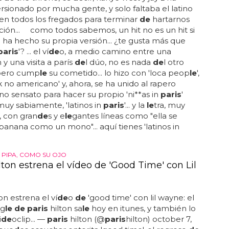
rsionado por mucha gente, y solo faltaba el latino
en todos los fregados para terminar
de
hartarnos
ción... como todos sabemos, un hit no es un hit si
o ha hecho su propia versión... ¿te gusta más que
paris
'? ... el ví
de
o, a medio camino entre una
 y una visita a parís
de
l dúo, no es nada
de
l otro
pero cump
le
su cometido... lo hizo con 'loca peop
le
',
 no americano' y, ahora, se ha unido al rapero
o sensato para hacer su propio 'ni**as in
paris
'
 muy sabiamente, 'latinos in
paris
'... y la
le
tra, muy
, con gran
de
s y e
le
gantes líneas como "ella se
banana como un mono"... aquí tienes 'latinos in
A PIPA, COMO SU OJO
lton estrena el vídeo de 'Good Time' con Lil
on estrena el ví
de
o
de
'good time' con lil wayne: el
ng
le de paris
hilton sa
le
hoy en itunes, y también lo
i
de
oclip... —
paris
hilton (@
paris
hilton) october 7,