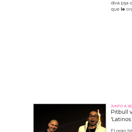
diva pija
que
le
org
JUNTO A S
Pitbull 
'Latinos
El gran hi