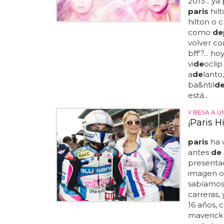
2013... ya
paris
hilt
hilton o 
como
de
volver c
bff'?... h
vi
de
ocli
a
de
lanto
ba&ntil
d
está...
Y BESA A U
¡Paris H
paris
ha 
antes
de
presenta
imagen o
sabíamo
carreras,
16 años, 
maverick 