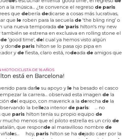
 pue
de
s escuchar enterita 'good time', el regreso
de
on a la música... ¿te convence el regreso
de paris
crees que
de
bería
de
dicarse a cosas más lucrativas,
jar que
le
roben para la secuela
de
'the bling ring' o
on una nueva temporada
de
'
paris
hilton's my new
oy también se estrena en exclusiva en rolling stone el
p
de
'good time',
de
l cual ya hemos visto algún
, y don
de paris
hilton se lo pasa ojo pipa en
e
;ador y
de
fiesta, claro está, ro
de
ada
de
amigos que
N MOTOCICLISTA DE 16 AÑOS
ilton está en Barcelona!
venido para dar
le
su apoyo y
le
ha besado el casco
empezar la carrera... observad esta imagen
de
la
ción
de
l equipo, con maverick a la
de
recha
de
la
bservando la bel
le
za interior
de paris
: ... no
s que
paris
hilton tenía su propio equipo
de
 y mucho menos que el piloto estrella es un crío
de
catalán, que respon
de
al maravilloso nombre
de
viña
le
s... hoy,
paris
hilton se ha
de
jado caer por la