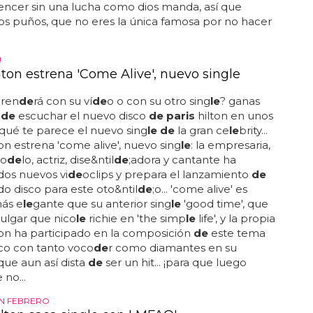
vencer sin una lucha como dios manda, así que
os puños, que no eres la única famosa por no hacer
!
lton estrena 'Come Alive', nuevo single
pren
de
rá con su ví
de
o o con su otro sing
le
? ganas
s
de
escuchar el nuevo disco
de paris
hilton en unos
¿qué te parece el nuevo sing
le de
la gran ce
le
brity...
on estrena 'come alive', nuevo sing
le
: la empresaria,
mo
de
lo, actriz, dise&ntil
de
;adora y cantante ha
dos nuevos vi
de
oclips y prepara el lanzamiento
de
o disco para este oto&ntil
de
;o... 'come alive' es
ás e
le
gante que su anterior sing
le
'good time', que
ulgar que nico
le
richie en 'the simp
le
life', y la propia
ton ha participado en la composición
de
este tema
co con tanto voco
de
r como diamantes en su
que aun así dista
de
ser un hit... ¡para que luego
 no...
N FEBRERO