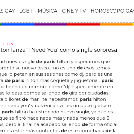
AS GAY
LGBT
MÚSICA
CINE Y TV
HOROSCOPO GA
HILTON
lton lanza 'I Need You' como single sorpresa
de
l nuevo sing
le de paris
hilton y esperamos que
pronto su nuevo disco... no es uno
de
esos temas
que lo petan en sus sesiones como dj, pero es una
ra
de paris
hilton más coqueta y juguetona...
paris
e ha hecho un nombre como "dj" especialmente en
 se lo pasa bomba saliendo
de
gira por ciuda
de
s
a o lloret
de
mar... te necesitamos:
paris
hilton
n 'i need you' y nos encanta... es un poco gratuito
e
paris
hilton ha estrenado nuevo sing
le
, ya que es
que se filtró hace nada más y nada menos que 8
os, pero al final ha acabado saliendo
de
forma oficial
e
mos estar más contentos
de
este comeback
de
la