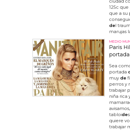
ciudad c
125c que 
que a su 
conseguid
de
l trau
marujas l
MEDIO MUN
Paris Hi
portada 
Sea como 
portada
muy
de
f
perros y
trabajar 
niña rica 
mamarrach
avisamos
tabloi
de
s
quiere vo
trabajar 