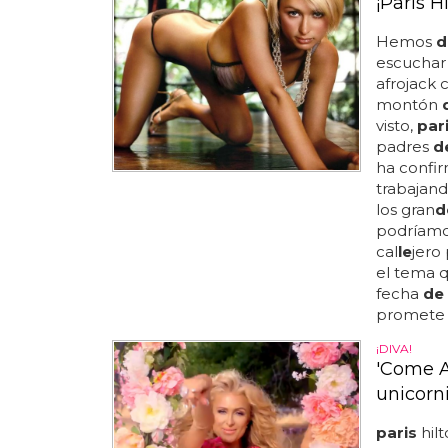
¡Paris 
Hemos
d
escuchar
afrojack 
montón
visto,
par
padres
d
ha confi
trabajan
los gran
d
podríamo
cal
le
jero
el tema q
fecha
de
promete 
¡DIVA!
'Come Al
unicorn
paris
hilt