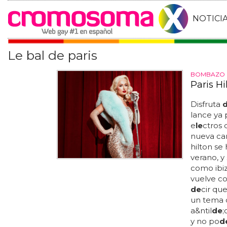
NOTICI
Le bal de paris
BOMBAZO 
Paris Hi
Disfruta
lance ya 
e
le
ctros 
nueva ca
hilton s
verano, y
como ibiz
vuelve co
de
cir qu
un tema 
a&ntil
de
;
y no po
d