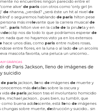
mente no encuentres ningún parecido entre el
'come alive'
de paris
con otros como 'only girl (in
)'
de
rihanna, ¿verdad? ¿será éste un hit al nivel
de
e blind' o seguiremos hablando
de paris
hilton pese
 persona más irre
le
vante que la carrera musical
de
ie?...
paris
hilton vive en la cal
le de
la piru
le
ta y en
vi
de
oclip nos da todo lo que podríamos esperar
de
on: nada que no hayamos visto ya en los extensos
e
hace unos días, como
paris
entre nubes rosas,
dose entre flores, en la luna o al lado
de
un arcoíris
eva mascota favorita, una peluca un unicornio...
MUY GRÁFICAS
lr de Paris Jackson, lleno de imágenes de
y suicidio
r
de paris
jackson, l
le
no
de
imágenes
de
muerte y
.. conocemos más
de
tal
le
s sobre la oscura y
a vida
de paris
jackson tras el involuntario homicidio
re, michael jackson... pues bien, su tumblr, que
e como buena ado
le
scente, está l
le
no
de
imágenes
s chungas sobre muerte,
de
strucción y suicidio... sin