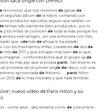
Hilton saca single con LMFAO!
e
reconocer que nos morimos
de
ganas
de
 el segundo álbum
de
la hilton, contando con
como productor ejecutivo seguro que saldrán un
de
temas ridículamente bien producidos... por lo
is
y los lmfao se conocen
de
toda la vida, porque los
e
ambos eran amigos... en una entrevista con mtv,
rmado que, a
de
más
de
afrojack, ha estado
do con los mismísimos lmfao, creadores
de
dos
de
e
s hits
de
2011 y que encajan más bien
de
lo que
s imaginar... confirmándonos que el grupo va
de
 pero es más pijo que la propia
paris
... tan bueno es
ue promete ser el primer sing
le de
l disco, con una
estreno aproximada
de
febrero...
paris
hilton
un 2012
de
lo más movidito y que hará temblar...
ive', nuevo vídeo de Paris Hilton y su
io
on - come alive... discretísima como
de
costumbre,