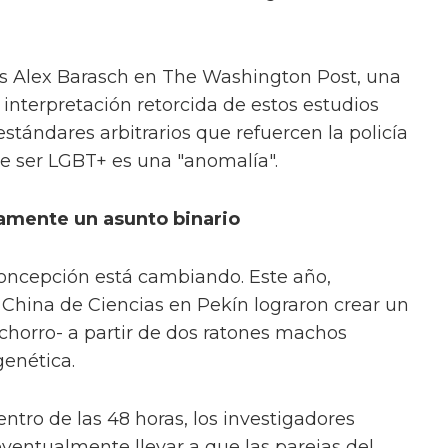
ns Alex Barasch en The Washington Post, una
interpretación retorcida de estos estudios
estándares arbitrarios que refuercen la policía
e ser LGBT+ es una "anomalía".
amente un asunto binario
concepción está cambiando. Este año,
China de Ciencias en Pekín lograron crear un
horro- a partir de dos ratones machos
genética.
ntro de las 48 horas, los investigadores
ventualmente llevar a que las parejas del