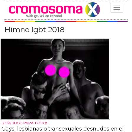
Toggle
navigat
Himno lgbt 2018
DESNUDOS PARA TODOS
Gays, lesbianas o transexuales desnudos en el