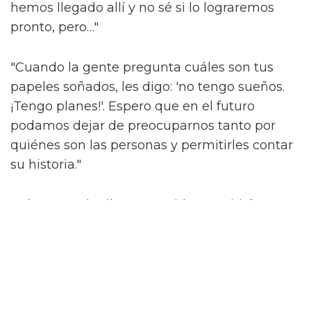
hemos llegado allí y no sé si lo lograremos
pronto, pero…"
"Cuando la gente pregunta cuáles son tus
papeles soñados, les digo: 'no tengo sueños.
¡Tengo planes!'. Espero que en el futuro
podamos dejar de preocuparnos tanto por
quiénes son las personas y permitirles contar
su historia."
'What It Feels Like For A Girl' se emitirá en
BBC Three y iPlayer el 3 de junio.