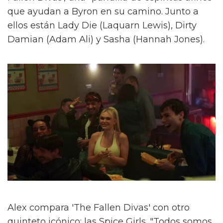
que ayudan a Byron en su camino. Junto a
ellos están Lady Die (Laquarn Lewis), Dirty
Damian (Adam Ali) y Sasha (Hannah Jones).
Alex compara 'The Fallen Divas' con otro
quinteto icónico: las Spice Girls. "Todos somos