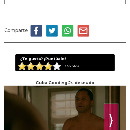
Comparte
¿Te gusta? ¡Puntúalo!
13
votos
Cuba Gooding Jr. desnudo
⟩