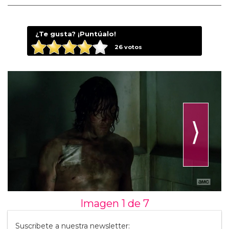
¿Te gusta? ¡Puntúalo!
26
votos
⟩
Imagen 1 de
7
Suscribete a nuestra newsletter: