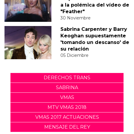
a la polémica del vídeo de
"Feather"
30 Noviembre
Sabrina Carpenter y Barry
Keoghan supuestamente
'tomando un descanso' de
su relación
05 Diciembre
DERECHOS TRANS
SABRINA
VMAS
MTV VMAS 2018
VMAS 2017 ACTUACIONES
MENSAJE DEL REY