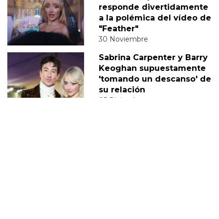
responde divertidamente
a la polémica del vídeo de
"Feather"
30 Noviembre
Sabrina Carpenter y Barry
Keoghan supuestamente
'tomando un descanso' de
su relación
05 Diciembre
DERECHOS TRANS
SABRINA
VMAS
MTV VMAS 2018
VMAS 2017 ACTUACIONES
MENSAJE DEL REY