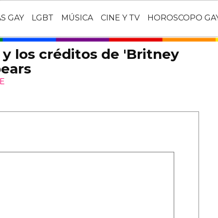
AS GAY
LGBT
MÚSICA
CINE Y TV
HOROSCOPO GA
 y los créditos de 'Britney
pears
NE