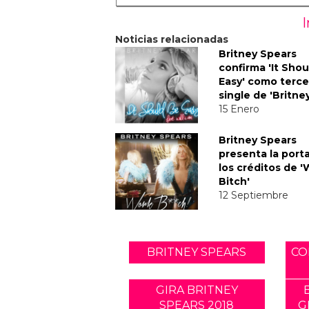
Noticias relacionadas
Britney Spears
confirma 'It Sho
Easy' como terce
single de 'Britne
15 Enero
Britney Spears
presenta la port
los créditos de 
Bitch'
12 Septiembre
BRITNEY SPEARS
CO
GIRA BRITNEY
SPEARS 2018
G