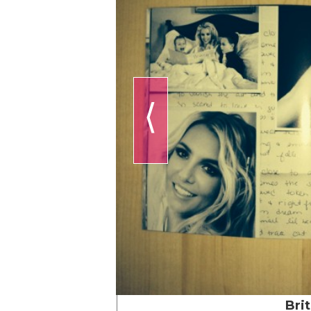
⟨
Bri