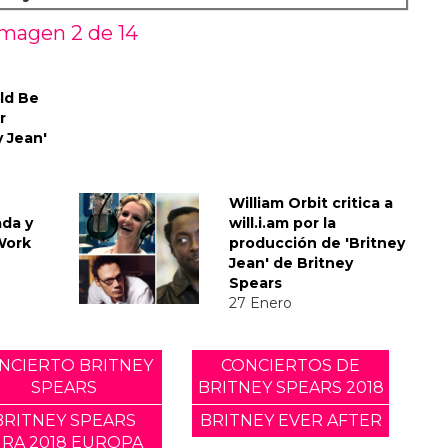
Imagen 2 de
14
uld Be
r
y Jean'
William Orbit critica a
ada y
will.i.am por la
'Work
producción de 'Britney
Jean' de Britney
Spears
27 Enero
NCIERTO BRITNEY
CONCIERTOS DE
SPEARS
BRITNEY SPEARS 2018
BRITNEY SPEARS
BRITNEY EVER AFTER
IRA 2018 EUROPA