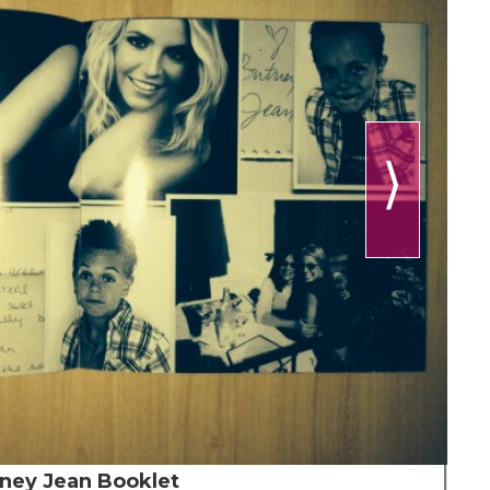
⟩
tney Jean Booklet