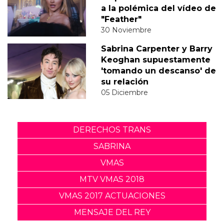
a la polémica del vídeo de
"Feather"
30 Noviembre
Sabrina Carpenter y Barry
Keoghan supuestamente
'tomando un descanso' de
su relación
05 Diciembre
DERECHOS TRANS
SABRINA
VMAS
MTV VMAS 2018
VMAS 2017 ACTUACIONES
MENSAJE DEL REY