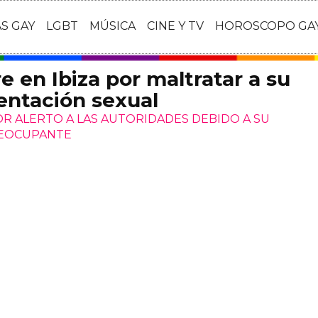
AS GAY
LGBT
MÚSICA
CINE Y TV
HOROSCOPO GA
 en Ibiza por maltratar a su
ientación sexual
R ALERTO A LAS AUTORIDADES DEBIDO A SU
REOCUPANTE