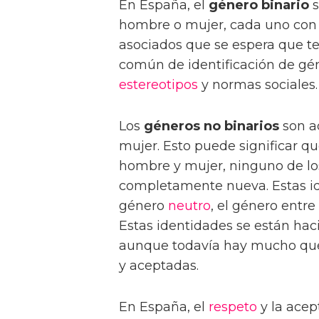
En España, el
género binario
s
hombre o mujer, cada uno con 
asociados que se espera que te
común de identificación de gé
estereotipos
y normas sociales.
Los
géneros no binarios
son a
mujer. Esto puede significar q
hombre y mujer, ninguno de l
completamente nueva. Estas ide
género
neutro
, el género entre
Estas identidades se están hac
aunque todavía hay mucho que
y aceptadas.
En España, el
respeto
y la acep