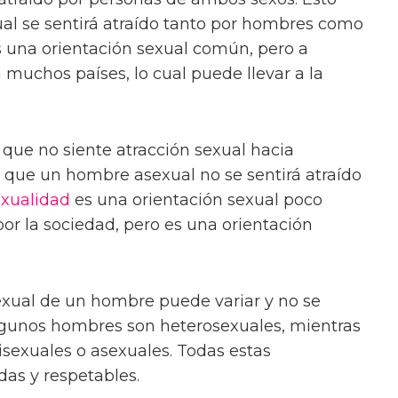
al se sentirá atraído tanto por hombres como
 una orientación sexual común, pero a
uchos países, lo cual puede llevar a la
 que no siente atracción sexual hacia
a que un hombre asexual no se sentirá atraído
xualidad
es una orientación sexual poco
or la sociedad, pero es una orientación
sexual de un hombre puede variar y no se
lgunos hombres son heterosexuales, mientras
sexuales o asexuales. Todas estas
das y respetables.