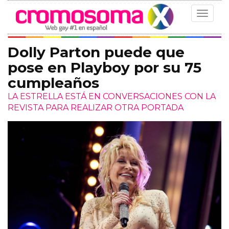
Toggle
navigat
Dolly Parton puede que
pose en Playboy por su 75
cumpleaños
LA ESTRELLA ESTÁ EN CONVERSACIONES CON LA
REVISTA PARA REALIZAR OTRA PORTADA