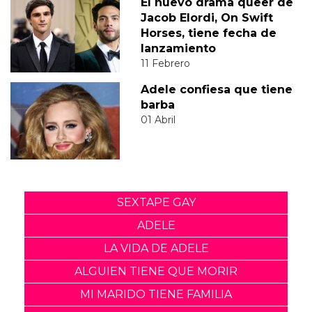
El nuevo drama queer de
Jacob Elordi, On Swift
Horses, tiene fecha de
lanzamiento
11 Febrero
Adele confiesa que tiene
barba
01 Abril
SEXTAPE GAY
ADELE
LA VIDA DE ADELE
ALGUIEN TIENE QUE MORIR
MI MARIDO TIENE FAMILIA