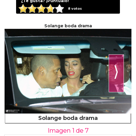
¿Te gusta? ¡Puntúalo!
8
votos
Solange boda drama
⟩
Solange boda drama
Imagen 1 de
7