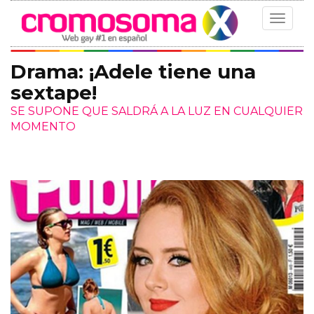
Toggle
navigat
Drama: ¡Adele tiene una
sextape!
SE SUPONE QUE SALDRÁ A LA LUZ EN CUALQUIER
MOMENTO