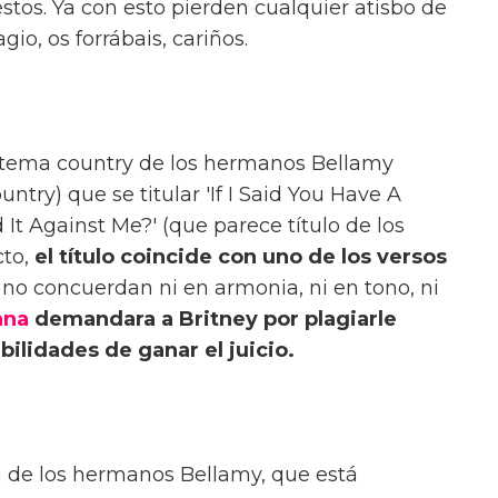
tos. Ya con esto pierden cualquier atisbo de
gio, os forrábais, cariños.
un tema country de los hermanos Bellamy
ntry) que se titular 'If I Said You Have A
It Against Me?' (que parece título de los
cto,
el título coincide con uno de los versos
no concuerdan ni en armonia, ni en tono, ni
nna
demandara a Britney por plagiarle
bilidades de ganar el juicio.
a de los hermanos Bellamy, que está