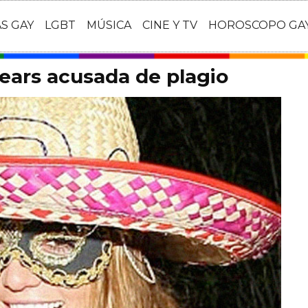
AS GAY
LGBT
MÚSICA
CINE Y TV
HOROSCOPO GA
ears acusada de plagio